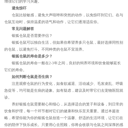
增强它们的学习兴趣。
避免惊吓
仓鼠比较敏感，避免大声喧哗和突然的动作，以免惊吓到它们。在与
仓鼠互动时，保持温柔的语气和动作，让它们逐渐适应你。
常见问题解答
银狐仓鼠是否需要伴侣？
银狐仓鼠可以独自生活，但如果你希望养多只仓鼠，最好选择同性别
的仓鼠，以避免打斗。不同种类的仓鼠不宜混养。
银狐仓鼠的寿命是多少？
银狐仓鼠的寿命一般在2-3年之间，良好的饲养环境和饮食能够延长
它们的寿命。
如何判断仓鼠是否生病？
注意观察仓鼠的行为变化，如食欲减退、活动减少、毛发凌乱、呼吸
急促等，均可能是生病的迹象。如有疑虑，建议及时带它们去宠物医院就
诊。
养好银狐仓鼠需要耐心和细心，从选择适合的笼子和设备，到日常的
饮食和护理，每一个环节都对它们的健康和快乐至关重要。通过本篇攻
略，希望你能为你的银狐仓鼠创造一个温馨、舒适的生活环境，让它们在
你的陪伴下快乐成长。只要用心去照顾，你将会收获与仓鼠之间深厚的感