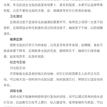
水果。常见的适合仓鼠的蔬菜有胡萝卜、黄瓜和菠菜，水果可以选择苹果
和梨。注意不要给仓鼠吃洋葱、蒜、柑橘类等对它们有害的食物。
卫生清洁
定期清洁笼子是保持仓鼠健康的重要环节。每周至少清理一次笼子的
垫料，定期用温水和无刺激性清洁剂清洗笼子。确保笼子干燥，以防细菌
滋生。
健康监测
观察仓鼠的日常行为和食欲，注意是否有异常表现，如嗜睡、食欲不
振或体重下降等。定期检查仓鼠的毛发、眼睛和爪子，确保它们保持健
康。如发现异常，应及时就医。
社交与互动
与仓鼠互动
尽管银狐仓鼠是相对独立的动物，但它们仍然需要主人的关注与互
动。可以每天花一些时间与仓鼠玩耍，轻轻抚摸它们，帮助它们适应你的
存在。
训练仓鼠
虽然仓鼠不能像狗狗那样进行复杂的训练，但可以通过简单的指令进
行互动，比如教它们在手上爬行、钻入隧道等。使用食物作为奖励，可以