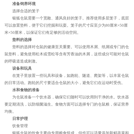
准备饲养环境
选择合适的笼子
银狐仓鼠需要一个宽敞、通风良好的笼子。推荐使用多层笼子，底层
可以放置垫料，便于它们挖掘和玩耍。笼子的尺寸应至少为80厘米×50厘
米×50厘米，以保证它们有足够的活动空间。
垫料的选择
垫料的选择对仓鼠的健康至关重要。可以使用木屑、纸屑或专门的仓
鼠垫料，避免使用松木或雪松等含有芳香油的木屑，这些成分可能对仓鼠
的呼吸道造成刺激。
设备和玩具
在笼子里放置一些玩具和设备，如跑轮、隧道、爬架等，以丰富仓鼠
的日常活动。跑轮的尺寸要适合仓鼠的大小，避免它们在运动时受伤。
水和食物的准备
为仓鼠准备一个饮水器，确保它们随时可以饮用到干净的水。饮水器
要定期清洗，以防细菌滋生。食物方面可以选择专门的仓鼠粮，保证营养
均衡。
日常护理
饮食管理
银狐仓鼠的饮食主要由专用粮食组成，但也可以适量添加新鲜蔬菜和