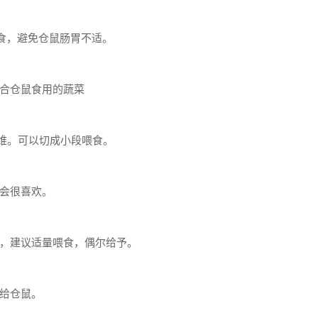
食，避免仓鼠肠胃不适。
合仓鼠食用的蔬菜
维。可以切成小段喂食。
会很喜欢。
，建议适量喂食，偶尔给予。
给仓鼠。