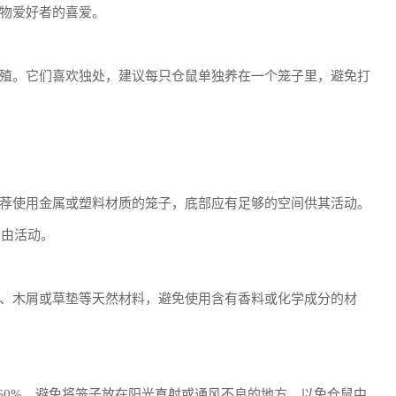
物爱好者的喜爱。
殖。它们喜欢独处，建议每只仓鼠单独养在一个笼子里，避免打
荐使用金属或塑料材质的笼子，底部应有足够的空间供其活动。
以自由活动。
、木屑或草垫等天然材料，避免使用含有香料或化学成分的材
0%-60%。避免将笼子放在阳光直射或通风不良的地方，以免仓鼠中